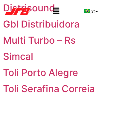
Distrisound
pt
Gbl Distribuidora
en
Multi Turbo – Rs
es
Simcal
Toli Porto Alegre
Toli Serafina Correia