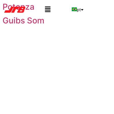
Potenza
pt
Guibs Som
en
es