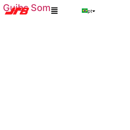
Guibs Som
pt
en
es