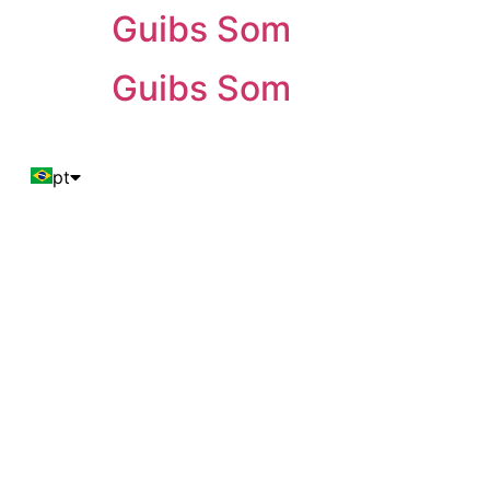
Guibs Som
Guibs Som
pt
en
es