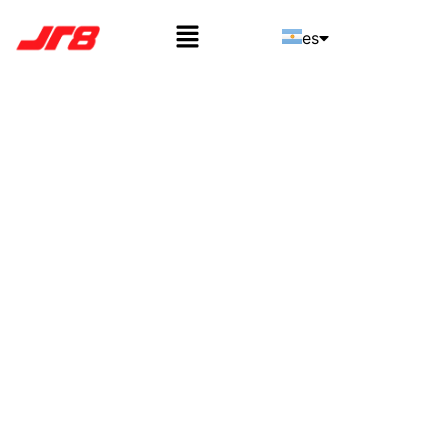
es
pt
en