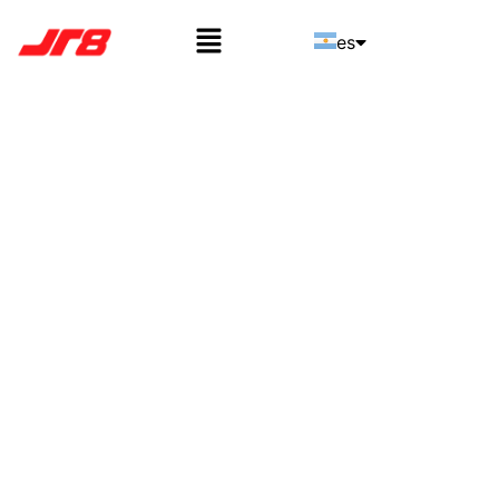
es
pt
en