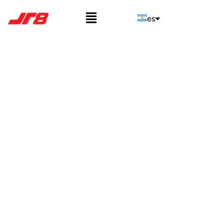
es
pt
en