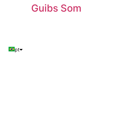
Guibs Som
pt
en
es