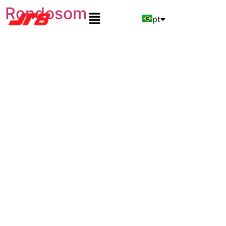
Rondosom
pt
en
es