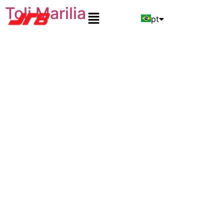
Toli Marilia
pt
en
es