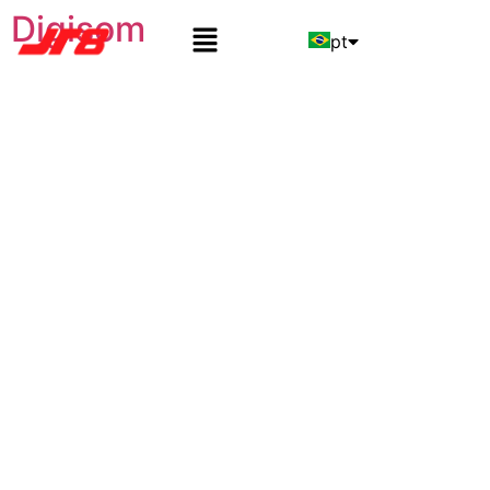
Digisom
pt
en
es