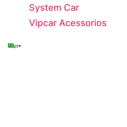
System Car
Vipcar Acessorios
pt
en
es