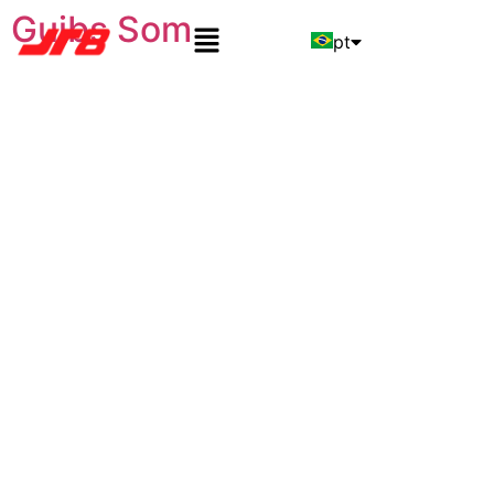
Guibs Som
pt
en
es