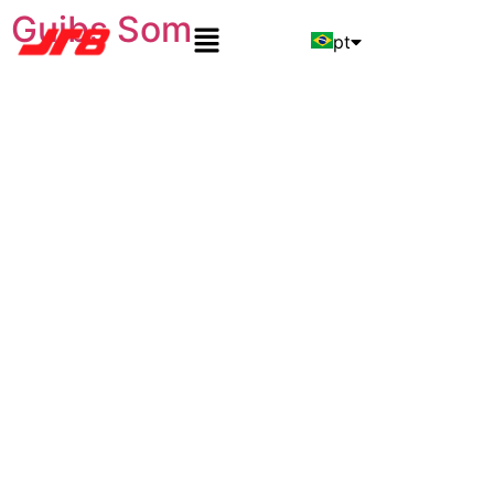
Guibs Som
pt
en
es