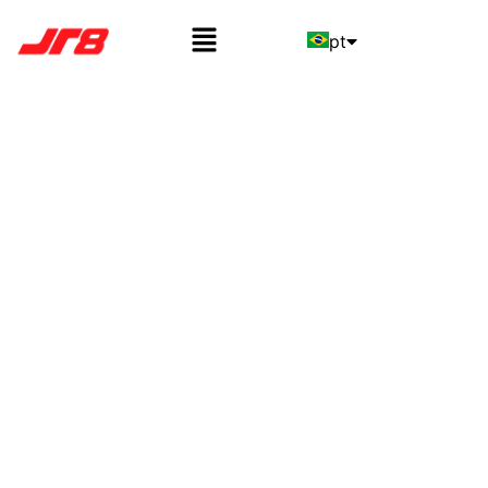
pt
en
es