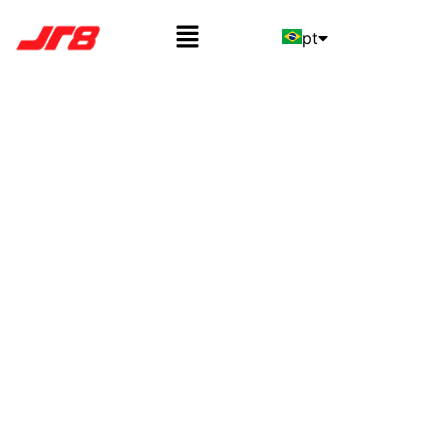
pt
en
es