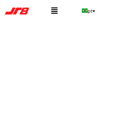
pt
en
es