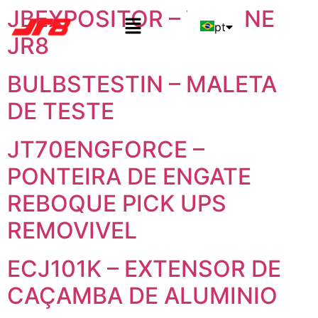
JBEXPOSITOR – VITRINE
pt
JR8
en
BULBSTESTIN – MALETA
es
DE TESTE
JT70ENGFORCE –
PONTEIRA DE ENGATE
REBOQUE PICK UPS
REMOVIVEL
ECJ101K – EXTENSOR DE
CAÇAMBA DE ALUMINIO