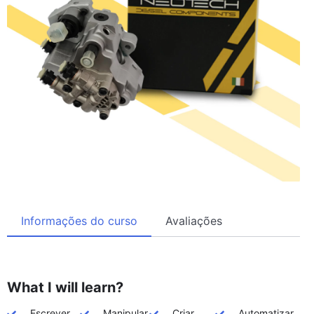
Informações do curso
Avaliações
What I will learn?
Escrever
Manipular
Criar
Automatizar