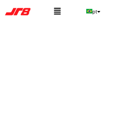
pt
en
es