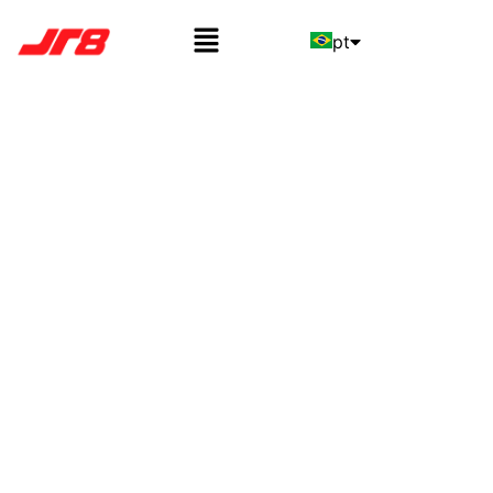
pt
en
es