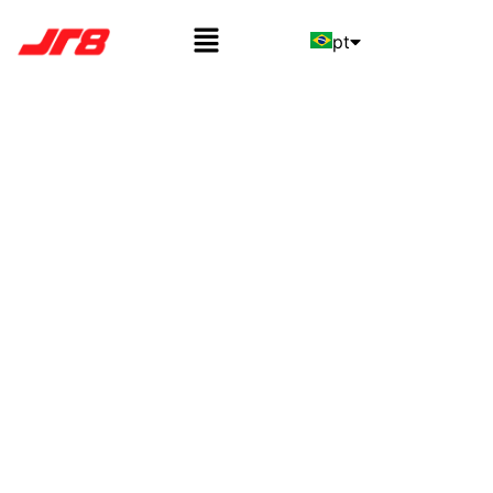
pt
en
es