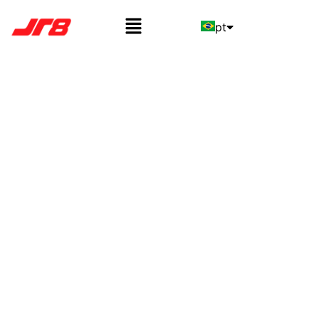
pt
en
es