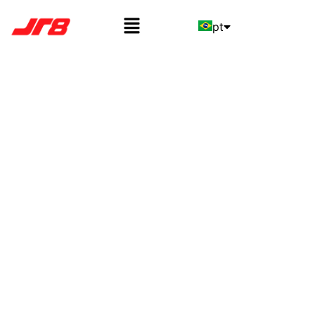
pt
en
es