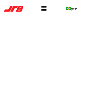
pt
en
es