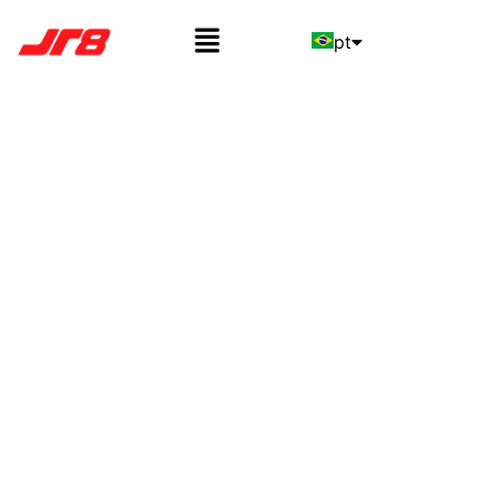
pt
en
es